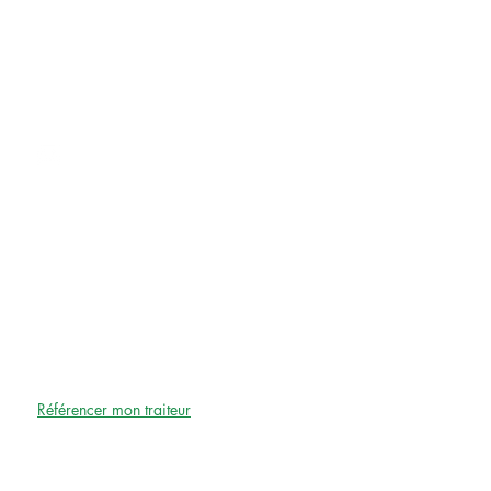
CONTACT
contact@untraiteuraparis.com
AUTRE
Agence d'évènementielle Paris
Espace évènementiel à Paris
A PROPOS
Qui sommes-nous
?
F.A.Q (foire aux questions)
Référencer mon traiteur
LE BLOG