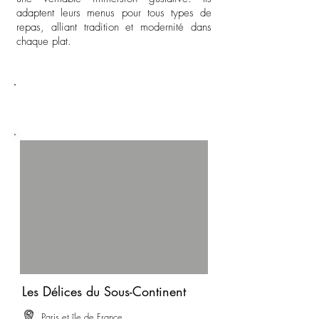
adaptent leurs menus pour tous types de
repas, alliant tradition et modernité dans
chaque plat.
Notre sélection des 5 meilleures
traiteur Indien à Paris
Les Délices du Sous-Continent
Paris et île de France