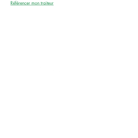
Référencer mon traiteur
LE BLOG
INFORMATIONS
Mentions légales
Conditions générales d'utilisation
VOTRE TRAITEUR
EVENEMENTIEL A PARIS
Traiteur Évènementiel à Paris
Traiteur Entreprise Paris
Traiteur Anniversaire à Paris
Traiteur Bar Mitzvah à Paris