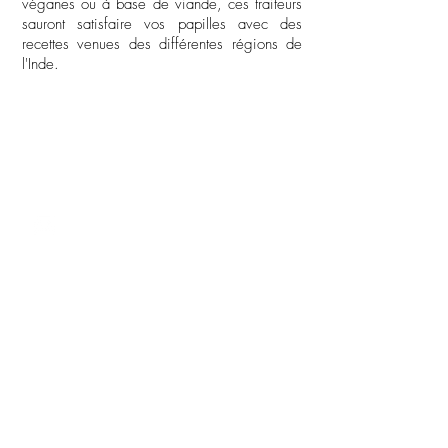
véganes ou à base de viande, ces traiteurs
sauront satisfaire vos papilles avec des
recettes venues des différentes régions de
l'Inde.
CONTACT
contact@untraiteuraparis.com
AUTRE
Agence d'évènementielle Paris
Espace évènementiel à Paris
A PROPOS
Qui sommes-nous
?
F.A.Q (foire aux questions)